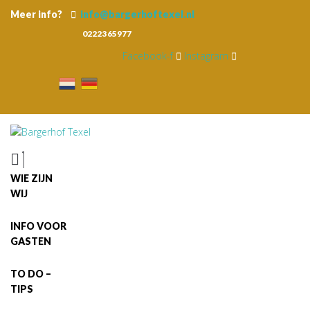
S
Meer info?
info@
bargerhoftexel.nl
k
0222365977
i
p
Facebook-f
Instagram
t
o
c
o
n
t
e
n
WIE ZIJN
t
WIJ
INFO VOOR
GASTEN
TO DO –
TIPS